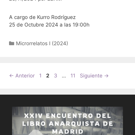
A cargo de Kurro Rodríguez
25 de Octubre 2024 a las 19:00h
Categorías
Microrrelatos I (2024)
Página
Página
Página
Página
←
Anterior
1
2
3
…
11
Siguiente
→