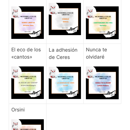
El eco de los
Nunca te
La adhesión
«cantos»
olvidaré
de Ceres
Orsini