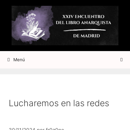
Saltar
al
contenido
Menú
Lucharemos en las redes
30/11/2024
por
fr0z0ne