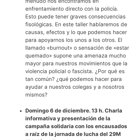
menudo
nos encontramos en
enfrentamiento
directo
con la policía.
Esto puede tener
graves
consecuencias
fisológicas.
En este taller hablaremos de
causas,
efectos
y lo que podemos
hacer
para apoyarnos los
unos a los otros
.
El
llamado «b
urnout» o sensación de «estar
quemado»
supone una amenaza mucho
mayor
para
nuestros movimientos
que
la
violencia policial
o
fascista
.
¿Por qué es
tan común
?
¿qué podemos hacer
para
ayudar
a nuestros
colegas
y
a
nosotros
mismos?
Domingo 6 de diciembre. 13 h. Charla
informativa y presentación de la
campaña solidaria con los encausados
a raíz de la jornada de lucha del 29M