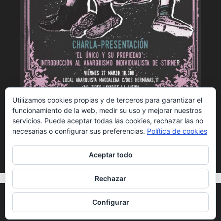
Utilizamos cookies propias y de terceros para garantizar el
ELAM - Presentación de El único y su
funcionamiento de la web, medir su uso y mejorar nuestros
propiedad
servicios. Puede aceptar todas las cookies, rechazar las no
necesarias o configurar sus preferencias.
Política de cookies
Aceptar todo
Rechazar
© 2026 Encuentro del Libro Anarquista de Madrid
• Creado
Configurar
con
GeneratePress