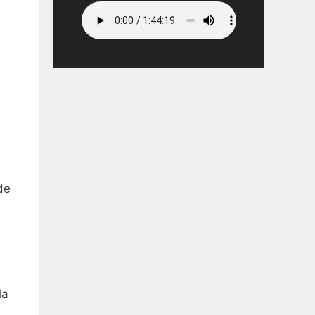
de
la